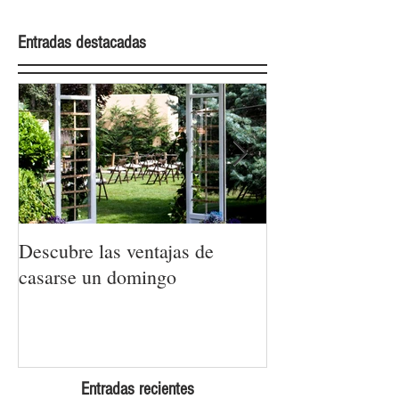
Entradas destacadas
Descubre las ventajas de
La moda nupcial
casarse un domingo
Barcelona Brida
Week 2022
Entradas recientes