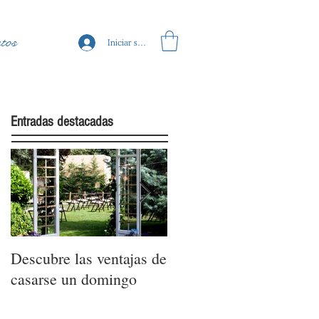
tos
Iniciar sesión
Entradas destacadas
Descubre las ventajas de
La moda nupcial de la
casarse un domingo
mano de Barcelona
Bridal Fashion Week