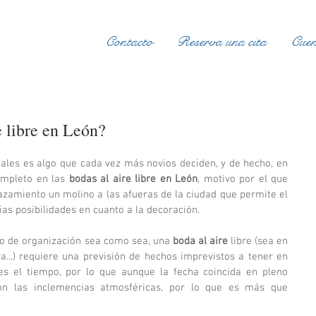
Contacto
Reserva una cita
Cuen
e libre en León?
Romper con los espacios tradicionales es algo que cada vez más novios deciden, y de hecho, en 
mpleto en las 
bodas al aire libre en León
, motivo por el que 
amiento un molino a las afueras de la ciudad que permite el 
ias posibilidades en cuanto a la decoración. 
o de organización sea como sea, una 
boda al aire 
libre (sea en 
a...) requiere una previsión de hechos imprevistos a tener en 
s el tiempo, por lo que aunque la fecha coincida en pleno 
on las inclemencias atmosféricas, por lo que es más que 