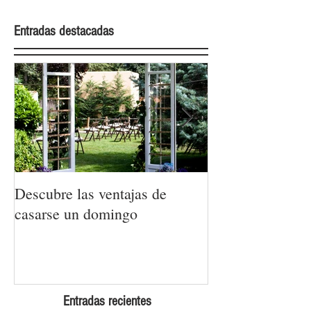
Entradas destacadas
Descubre las ventajas de
La moda nupcial
casarse un domingo
Barcelona Brida
Week 2022
Entradas recientes