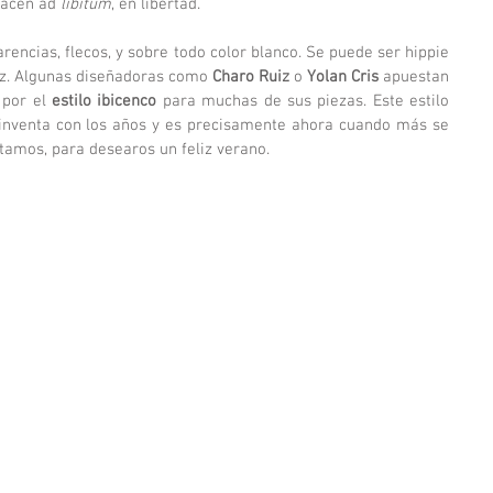
hacen ad 
libitum
, en libertad. 
rencias, flecos, y sobre todo color blanco. Se puede ser hippie 
z. Algunas diseñadoras como 
Charo Ruiz
 o 
Yolan Cris
 apuestan 
por el 
estilo ibicenco
 para muchas de sus piezas. Este estilo 
nventa con los años y es precisamente ahora cuando más se 
tamos, para desearos un feliz verano. 