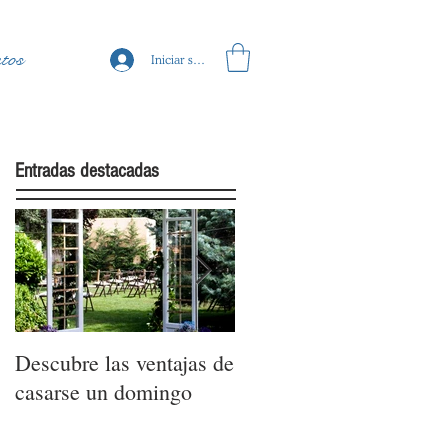
tos
Iniciar sesión
Entradas destacadas
Descubre las ventajas de
La moda nupcial de la
casarse un domingo
mano de Barcelona
Bridal Fashion Week