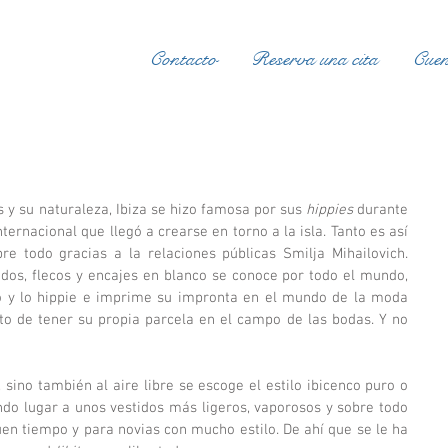
Contacto
Reserva una cita
Cuen
 y su naturaleza, Ibiza se hizo famosa por sus 
hippies
 durante 
nternacional que llegó a crearse en torno a la isla. Tanto es así 
re todo gracias a la relaciones públicas Smilja Mihailovich. 
ados, flecos y encajes en blanco se conoce por todo el mundo, 
 y lo hippie e imprime su impronta en el mundo de la moda 
o de tener su propia parcela en el campo de las bodas. Y no 
 sino también al aire libre se escoge el estilo ibicenco puro o 
do lugar a unos vestidos más ligeros, vaporosos y sobre todo 
en tiempo y para novias con mucho estilo. De ahí que se le ha 