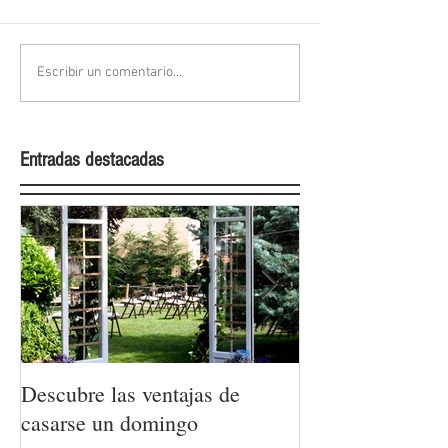
Escribir un comentario...
Entradas destacadas
Descubre las ventajas de
La moda nupcial
casarse un domingo
Barcelona Brida