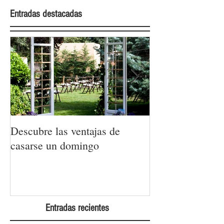
Entradas destacadas
Descubre las ventajas de
La moda nupcial
casarse un domingo
Barcelona Brida
Week 2022
Entradas recientes