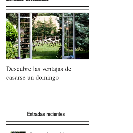
Descubre las ventajas de
La moda nupcial
casarse un domingo
Barcelona Brida
Week 2022
Entradas recientes