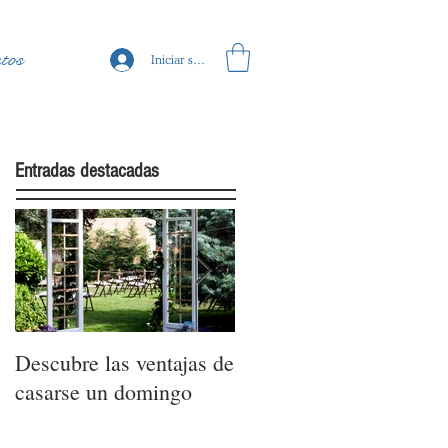
tos
Iniciar sesión
Entradas destacadas
Descubre las ventajas de
La moda nupcial de la
casarse un domingo
mano de Barcelona
Bridal Fashion Week