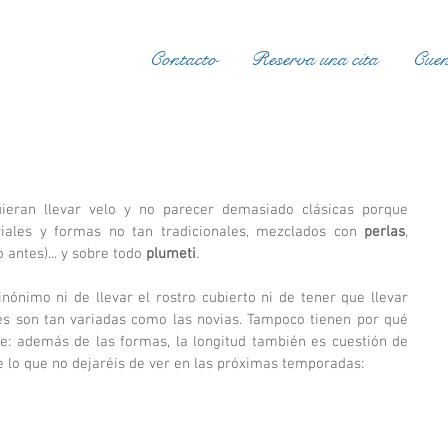
Contacto
Reserva una cita
Cuen
ieran llevar velo y no parecer demasiado clásicas porque 
ales y formas no tan tradicionales, mezclados con 
perlas
, 
 antes)... y sobre todo 
plumeti
.
nónimo ni de llevar el rostro cubierto ni de tener que llevar 
es son tan variadas como las novias. Tampoco tienen por qué 
rse: además de las formas, la longitud también es cuestión de 
e lo que no dejaréis de ver en las próximas temporadas: 