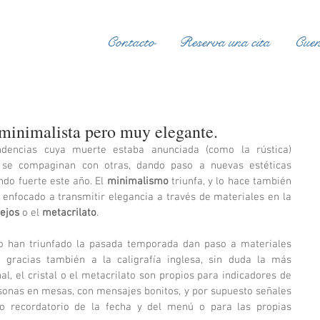
Contacto
Reserva una cita
Cuen
minimalista pero muy elegante.
dencias cuya muerte estaba anunciada (como la rústica) 
 se compaginan con otras, dando paso a nuevas estéticas 
do fuerte este año. El 
minimalismo 
triunfa, y lo hace también 
 enfocado a transmitir elegancia a través de materiales en la 
ejos 
o el 
metacrilato
. 
o han triunfado la pasada temporada dan paso a materiales 
gracias también a la caligrafía inglesa, sin duda la más 
, el cristal o el metacrilato son propios para indicadores de 
rsonas en mesas, con mensajes bonitos, y por supuesto señales 
 recordatorio de la fecha y del menú o para las propias 