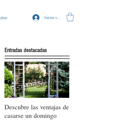
tos
Iniciar sesión
Entradas destacadas
Descubre las ventajas de
La moda nupcial de la
casarse un domingo
mano de Barcelona
Bridal Fashion Week