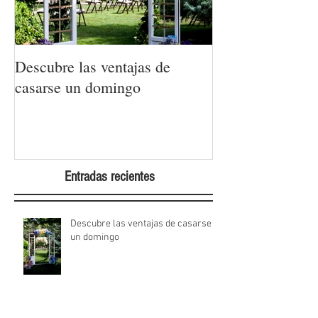
Descubre las ventajas de
La moda nupcial
casarse un domingo
Barcelona Brida
Week 2022
Entradas recientes
Descubre las ventajas de casarse
un domingo