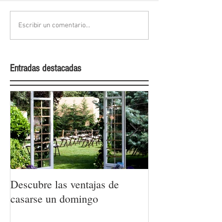
Escribir un comentario...
Entradas destacadas
Descubre las ventajas de
La moda nupcial
casarse un domingo
Barcelona Brida
Week 2022