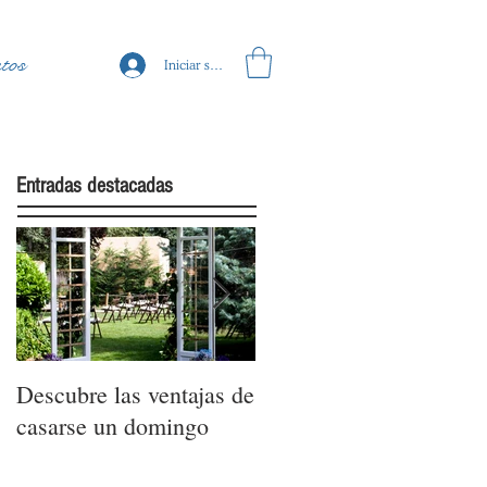
tos
Iniciar sesión
Entradas destacadas
Descubre las ventajas de
La moda nupcial de la
casarse un domingo
mano de Barcelona
Bridal Fashion Week