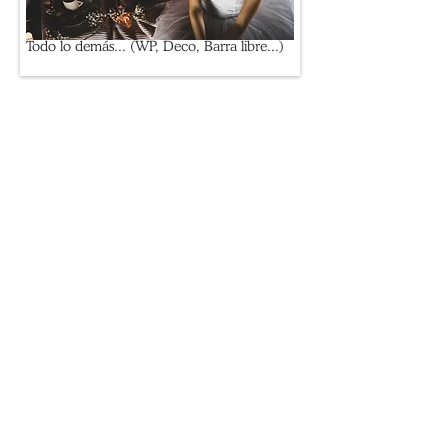
Todo lo demás... (WP, Deco, Barra libre...)
Excuse me Madame, did we
hear a WOW?
Volver arriba