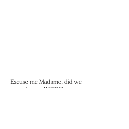
Excuse me Madame, did we
hear a WOW?