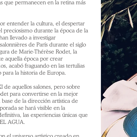
s que permanecen en la retina más
r entender la cultura, el despertar
l preciosismo durante la época de la
 han llevado a investigar
onnières de París durante el siglo
gura de Marie-Thérèse Rodet, la
e aquella época por crear
os, acabó fraguando en las tertulias
 para la historia de Europa.
XXI de aquellos salones, pero sobre
Rodet para convertirse en la mejor
 base de la dirección artística de
rada se hará visible en la
efinitiva, las experiencias únicas que
DEL AGUA.
n el universo artístico creado en