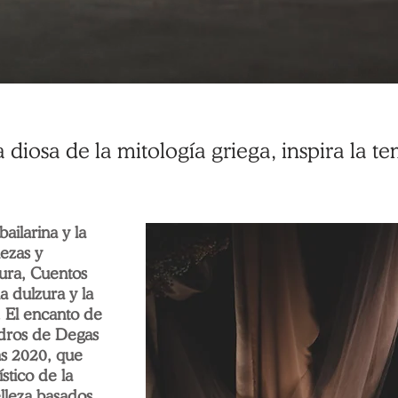
a diosa de la mitología griega, inspira la
ailarina y la
iezas y
tura, Cuentos
a dulzura y la
 El encanto de
adros de Degas
s 2020, que
tico de la
lleza basados