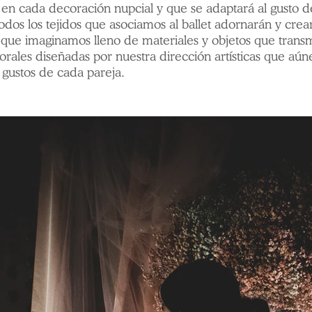
en cada decoración nupcial y que se adaptará al gusto de
 todos los tejidos que asociamos al ballet adornarán y cre
ue imaginamos lleno de materiales y objetos que transmit
orales diseñadas por nuestra dirección artísticas que aúne
s gustos de cada pareja.