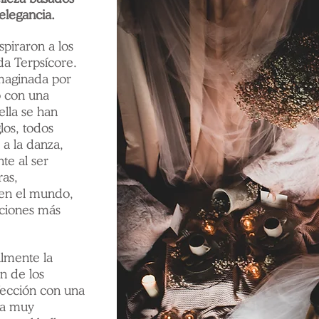
a elegancia.
piraron a los
ada Terpsícore.
maginada por
o con una
ella se han
los, todos
 a la danza,
te al ser
ras,
 en el mundo,
aciones más
lmente la
ón de los
fección con una
ca muy