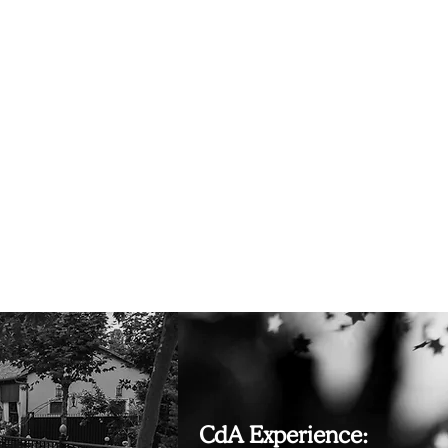
Eclectic Black & White.
la temporada de Cuentos
(saber más)
CdA Experience: