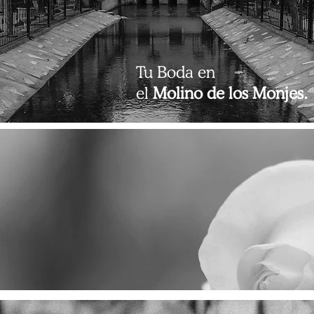
Tu Boda en
el
Molino de los Monjes