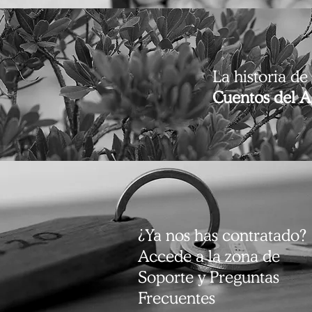
La historia de
Cuentos del 
¿Ya nos has contratado?
Accede a la zona de
Soporte y Preguntas
Frecuentes