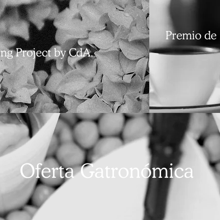
Premio de 
ng Project by CdA.
Oferta Gatronómica