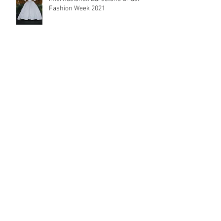
La mejor moda nupcial
internacional: Barcelona Bridal
Fashion Week 2021
Archivo
mayo de 2022
(1)
1 entrada
abril de 2022
(1)
1 entrada
febrero de 2022
(1)
1 entrada
enero de 2022
(2)
2 entradas
diciembre de 2021
(2)
2 entradas
noviembre de 2021
(2)
2 entradas
octubre de 2021
(2)
2 entradas
septiembre de 2021
(2)
2 entradas
agosto de 2021
(2)
2 entradas
julio de 2021
(2)
2 entradas