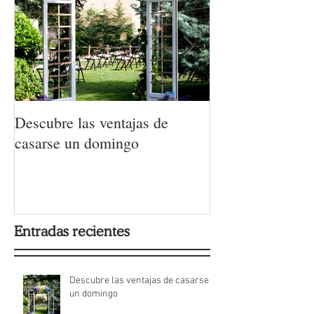
Descubre las ventajas de
La moda nupcial
casarse un domingo
Barcelona Brida
Week 2022
Entradas recientes