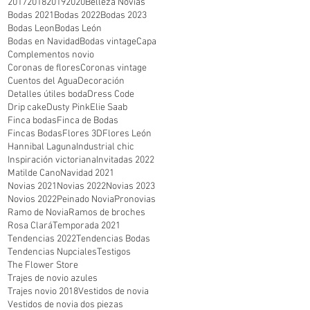
2017
2018
2019
2020
Belleza Novias
Bodas 2021
Bodas 2022
Bodas 2023
Bodas Leon
Bodas León
Bodas en Navidad
Bodas vintage
Capa
Complementos novio
Coronas de flores
Coronas vintage
Cuentos del Agua
Decoración
Detalles útiles boda
Dress Code
Drip cake
Dusty Pink
Elie Saab
Finca bodas
Finca de Bodas
Fincas Bodas
Flores 3D
Flores León
Hannibal Laguna
Industrial chic
Inspiración victoriana
Invitadas 2022
Matilde Cano
Navidad 2021
Novias 2021
Novias 2022
Novias 2023
Novios 2022
Peinado Novia
Pronovias
Ramo de Novia
Ramos de broches
Rosa Clará
Temporada 2021
Tendencias 2022
Tendencias Bodas
Tendencias Nupciales
Testigos
The Flower Store
Trajes de novio azules
Trajes novio 2018
Vestidos de novia
Vestidos de novia dos piezas