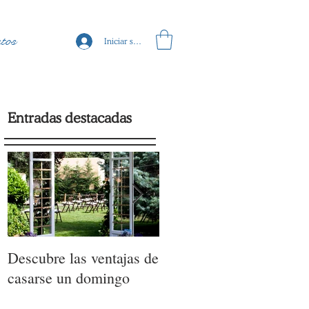
tos
Iniciar sesión
Entradas destacadas
Descubre las ventajas de
La moda nupcial de la
casarse un domingo
mano de Barcelona
Bridal Fashion Week