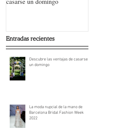
Descubre las ventajas de
La moda nupcial
casarse un domingo
Barcelona Brida
Week 2022
Entradas recientes
Descubre las ventajas de casarse
un domingo
La moda nupcial de la mano de
Barcelona Bridal Fashion Week