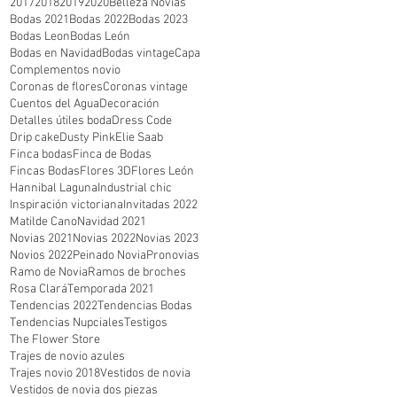
2017
2018
2019
2020
Belleza Novias
Bodas 2021
Bodas 2022
Bodas 2023
Bodas Leon
Bodas León
Bodas en Navidad
Bodas vintage
Capa
Complementos novio
Coronas de flores
Coronas vintage
Cuentos del Agua
Decoración
Detalles útiles boda
Dress Code
Drip cake
Dusty Pink
Elie Saab
Finca bodas
Finca de Bodas
Fincas Bodas
Flores 3D
Flores León
Hannibal Laguna
Industrial chic
Inspiración victoriana
Invitadas 2022
Matilde Cano
Navidad 2021
Novias 2021
Novias 2022
Novias 2023
Novios 2022
Peinado Novia
Pronovias
Ramo de Novia
Ramos de broches
Rosa Clará
Temporada 2021
Tendencias 2022
Tendencias Bodas
Tendencias Nupciales
Testigos
The Flower Store
Trajes de novio azules
Trajes novio 2018
Vestidos de novia
Vestidos de novia dos piezas