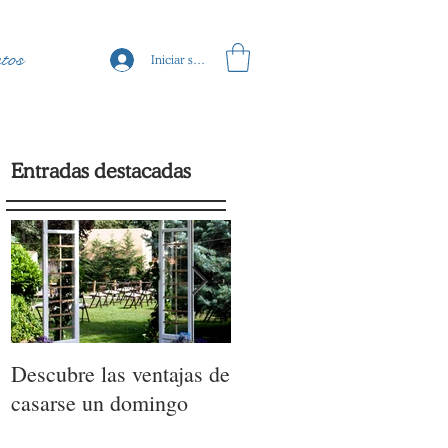
tos
Iniciar sesión
Entradas destacadas
,
Descubre las ventajas de
La moda nupcial de la
casarse un domingo
mano de Barcelona
Bridal Fashion Week