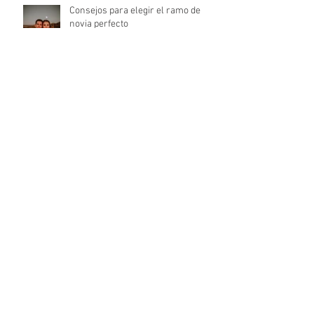
Consejos para elegir el ramo de
novia perfecto
Las tendencias en bodas para el
2022
Señales de que habéis encontrado
el lugar perfecto para la
celebración de la boda