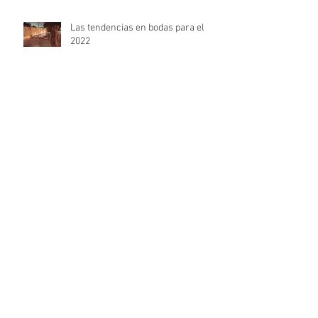
Las tendencias en bodas para el
2022
Señales de que habéis encontrado
el lugar perfecto para la
celebración de la boda
Calendario de Adviento Romántico
estas Navidades
El terciopelo, el mejor aliado para