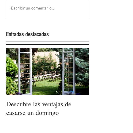
Escribir un comentario...
Entradas destacadas
Descubre las ventajas de
La moda nupcial
casarse un domingo
Barcelona Brida
Week 2022