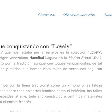
Contacto
Reserva una cita
Cuen
ue conquistando con "Lovely"
19 que nos faltaba por enseñaros es la colección 
"Lovely"
, 
rigen venezolano 
Hannibal Laguna
 en la 
Madrid Bridal Week
. 
to por la tradición, aunque con toques vanguardistas, de tal 
s y tejidos que hemos visto miles de veces nos seguirán 
mpe con la línea tradicional como un kimono o las faldas 
ada sobre todo en cortes icónicos como el helénico, los talles 
paldas al aire, todo ello construido a partir de materiales 
o el encaje francés. 