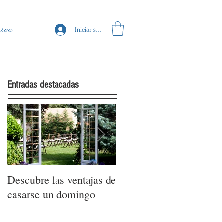
tos
Iniciar sesión
Entradas destacadas
Descubre las ventajas de
La moda nupcial de la
casarse un domingo
mano de Barcelona
Bridal Fashion Week