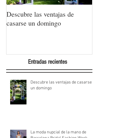
Descubre las ventajas de
La moda nupcial
casarse un domingo
Barcelona Brida
Week 2022
Entradas recientes
Descubre las ventajas de casarse
un domingo
La moda nupcial de la mano de