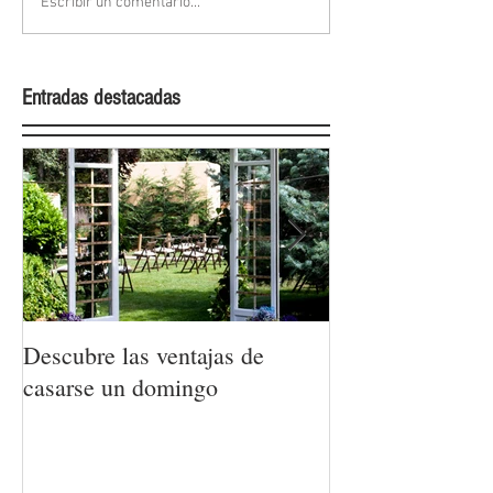
Escribir un comentario...
Entradas destacadas
Descubre las ventajas de
La moda nupcial
casarse un domingo
Barcelona Brida
Week 2022