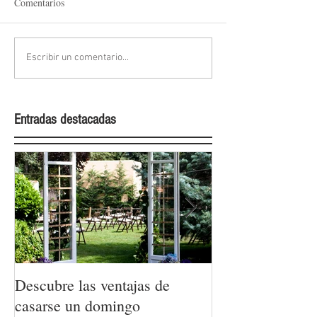
Comentarios
Escribir un comentario...
Entradas destacadas
Descubre las ventajas de
La moda nupcial
casarse un domingo
Barcelona Brida