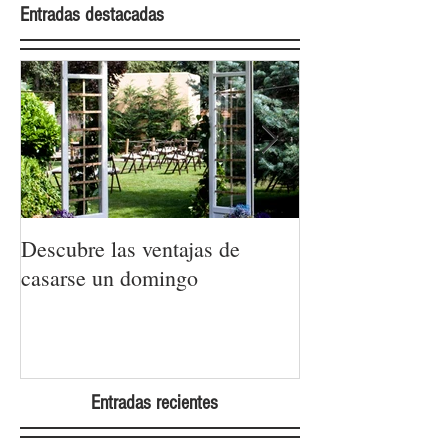
Entradas destacadas
Descubre las ventajas de
La moda nupcial
casarse un domingo
Barcelona Brida
Week 2022
Entradas recientes