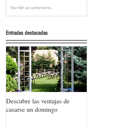
Escribir un comentario...
Entradas destacadas
Descubre las ventajas de
La moda nupcial
casarse un domingo
Barcelona Brida
Week 2022