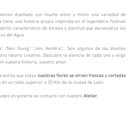
Para esta temporada de bodas hemos diseñado con mucho amor y mimo una variedad de 
s tiene una historia propia inspirada en el legendario Festival 
íritu característico de éxtasis y plenitud que personaliza las 
os del Agua.
”, “Neil Young”, “Jimi Hendrix”… Son algunos de los diseños 
tro ideario creativo. Descubre la esencia de cada uno y elige 
on vuestra historia, vuestro amor.
rantiza que todas 
nuestras flores se sirven frescas y cortadas 
n en un radio superior a 20 Km de la ciudad de León.
dudes en ponerte en contacto con nuestro
 Atelier
.