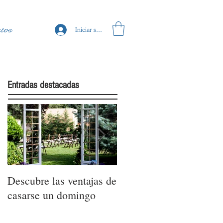
tos
Iniciar sesión
Entradas destacadas
Descubre las ventajas de
La moda nupcial de la
casarse un domingo
mano de Barcelona
Bridal Fashion Week